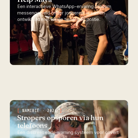
Een interactieve WhatsApp-ervaring rondom
messengeweld onder jongeren — samen
ontwikkeld met lokale tieners en politie.
NAMIBIË · 2024
Stropers opsporen via hun
telefoons
Een discreet early-warning systeem voor covert