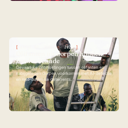
KAFUE NP, ZAMBIA · 2023
Olifanten uit dorpen houden
zonder schade
Gevaarlijke ontmoetingen tussen olifanten en
nabijgelegen dorpen voorkomen met AI-detectie
en niet-dodelijke deterrents.