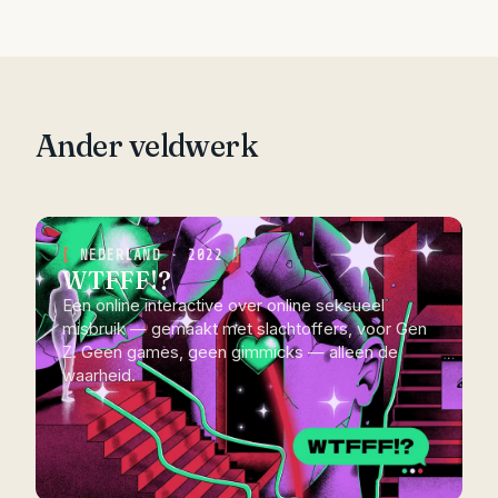
Ander veldwerk
NEDERLAND · 2022
WTFFF!?
Een online interactive over online seksueel
misbruik — gemaakt met slachtoffers, voor Gen
Z. Geen games, geen gimmicks — alleen de
waarheid.