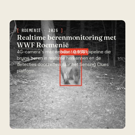
ROEMENIË · 2026
Realtime berenmonitoring met
WWF Roemenië
4G-camera's met een 2-staps AI-pipeline die
bruine beren in realtime herkennen en de
detecties doorzetten naar het Sensing Clues
platform.