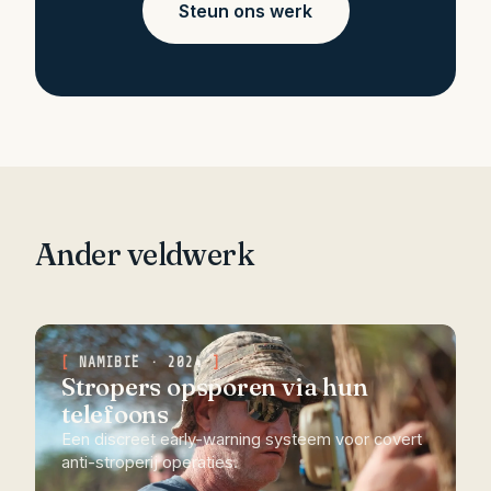
Steun ons werk
Ander veldwerk
NAMIBIË · 2024
Stropers opsporen via hun
telefoons
Een discreet early-warning systeem voor covert
anti-stroperij operaties.