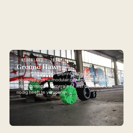
NEDERLAND · 2017
Ground Hawq
Een betaalbaar, 3D-geprint zelfrijdend
robotplatform — modulair genoeg om medische
kits, thermische camera's of wat de missie ook
nodig heeft te vervoeren.